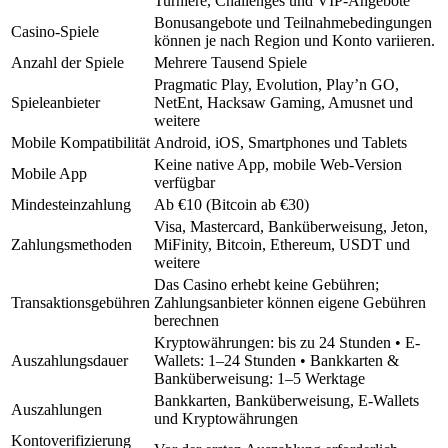
Turniere, Challenges und VIP-Angebote
Bonusangebote und Teilnahmebedingungen
Casino-Spiele
können je nach Region und Konto variieren.
Anzahl der Spiele
Mehrere Tausend Spiele
Pragmatic Play, Evolution, Play’n GO,
Spieleanbieter
NetEnt, Hacksaw Gaming, Amusnet und
weitere
Mobile Kompatibilität
Android, iOS, Smartphones und Tablets
Keine native App, mobile Web-Version
Mobile App
verfügbar
Mindesteinzahlung
Ab €10 (Bitcoin ab €30)
Visa, Mastercard, Banküberweisung, Jeton,
Zahlungsmethoden
MiFinity, Bitcoin, Ethereum, USDT und
weitere
Das Casino erhebt keine Gebühren;
Transaktionsgebühren
Zahlungsanbieter können eigene Gebühren
berechnen
Kryptowährungen: bis zu 24 Stunden • E-
Auszahlungsdauer
Wallets: 1–24 Stunden • Bankkarten &
Banküberweisung: 1–5 Werktage
Bankkarten, Banküberweisung, E-Wallets
Auszahlungen
und Kryptowährungen
Kontoverifizierung