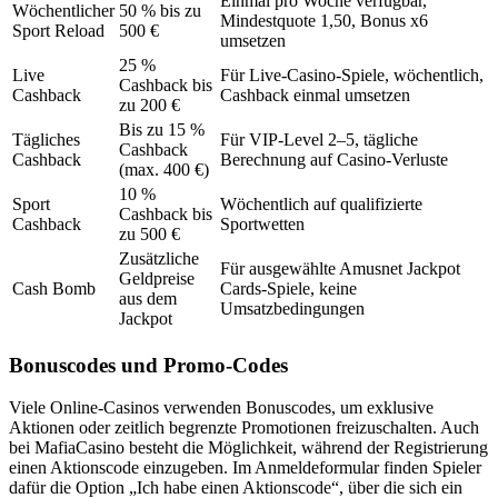
Einmal pro Woche verfügbar,
Wöchentlicher
50 % bis zu
Mindestquote 1,50, Bonus x6
Sport Reload
500 €
umsetzen
25 %
Live
Für Live-Casino-Spiele, wöchentlich,
Cashback bis
Cashback
Cashback einmal umsetzen
zu 200 €
Bis zu 15 %
Tägliches
Für VIP-Level 2–5, tägliche
Cashback
Cashback
Berechnung auf Casino-Verluste
(max. 400 €)
10 %
Sport
Wöchentlich auf qualifizierte
Cashback bis
Cashback
Sportwetten
zu 500 €
Zusätzliche
Für ausgewählte Amusnet Jackpot
Geldpreise
Cash Bomb
Cards-Spiele, keine
aus dem
Umsatzbedingungen
Jackpot
Bonuscodes und Promo-Codes
Viele Online-Casinos verwenden Bonuscodes, um exklusive
Aktionen oder zeitlich begrenzte Promotionen freizuschalten. Auch
bei MafiaCasino besteht die Möglichkeit, während der Registrierung
einen Aktionscode einzugeben. Im Anmeldeformular finden Spieler
dafür die Option „Ich habe einen Aktionscode“, über die sich ein