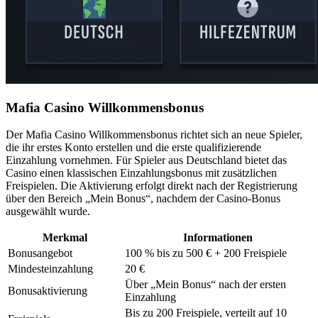
Mafia Casino Willkommensbonus
Der Mafia Casino Willkommensbonus richtet sich an neue Spieler,
die ihr erstes Konto erstellen und die erste qualifizierende
Einzahlung vornehmen. Für Spieler aus Deutschland bietet das
Casino einen klassischen Einzahlungsbonus mit zusätzlichen
Freispielen. Die Aktivierung erfolgt direkt nach der Registrierung
über den Bereich „Mein Bonus“, nachdem der Casino-Bonus
ausgewählt wurde.
Merkmal
Informationen
Bonusangebot
100 % bis zu 500 € + 200 Freispiele
Mindesteinzahlung
20 €
Über „Mein Bonus“ nach der ersten
Bonusaktivierung
Einzahlung
Bis zu 200 Freispiele, verteilt auf 10