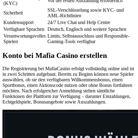
Vor der ersten Auszahlung erforderlich
(KYC)
SSL-Verschlüsselung sowie KYC- und
Sicherheit
AML-Richtlinien
Kundensupport
24/7 Live Chat und Help Centre
Verfügbare Sprachen
Deutsch, Englisch und weitere Sprachen
Verantwortungsvolles
Limits, Selbstausschluss und Responsible-
Spielen
Gaming-Tools verfügbar
Konto bei Mafia Casino erstellen
Die Registrierung bei MafiaCasino erfolgt vollständig online und ist
in zwei Schritten aufgebaut. Bereits zu Beginn können neue Spieler
auswählen, ob sie den verfügbaren Willkommensbonus, einen
Sportbonus, einen Aktionscode nutzen oder ohne Bonus fortfahren
möchten. Nach erfolgreicher Anmeldung stehen sämtliche
Funktionen der Plattform zur Verfügung – darunter Einzahlungen,
Echtgeldspiele, Bonusangebote sowie Auszahlungen.